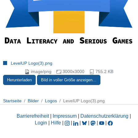
LevelUP Logo(3).png
image/png
3000x3000
755.2 KB
Herunterladen
Bild in voller Größe anzeigen…
Startseite
Bilder
Logos
LevelUP Logo(3).png
Barrierefreiheit
|
Impressum
|
Datenschutzerklärung
|
Login
|
Hilfe
|
|
|
|
|
|