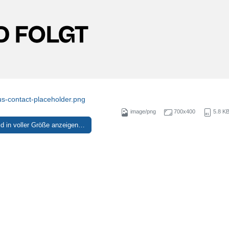
s-contact-placeholder.png
image/png
700x400
5.8 K
ld in voller Größe anzeigen…