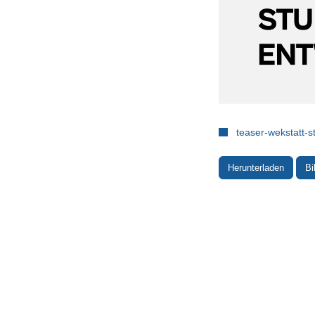
teaser-wekstatt-s
Herunterladen
Bi