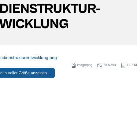
tudienstrukturentwicklung.png
image/png
700x394
12.7 K
ld in voller Größe anzeigen…