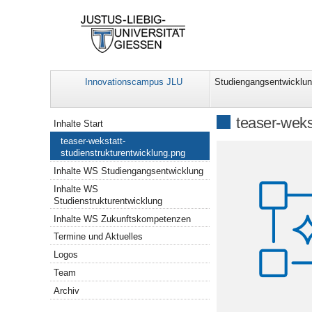
Innovationscampus JLU
Studiengangsentwicklu
Navigation
teaser-weks
Inhalte Start
teaser-wekstatt-
studienstrukturentwicklung.png
Inhalte WS Studiengangsentwicklung
Inhalte WS
Studienstrukturentwicklung
Inhalte WS Zukunftskompetenzen
Termine und Aktuelles
Logos
Team
Archiv