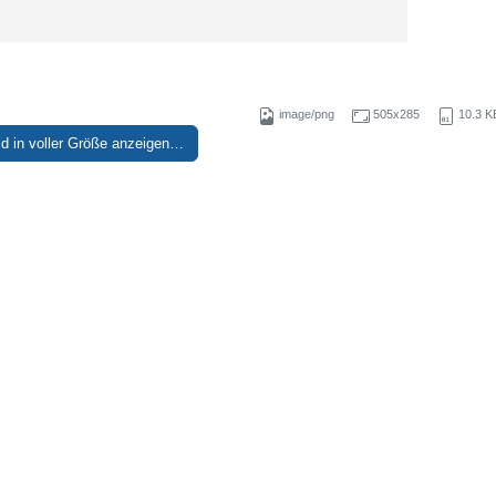
image/png
505x285
10.3 K
ld in voller Größe anzeigen…