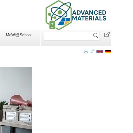
Website
MaWi@School
durchsuchen