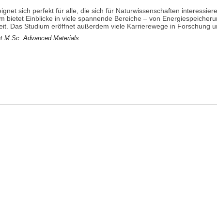
gnet sich perfekt für alle, die sich für Naturwissenschaften interessie
m bietet
Einblicke in viele spannende Bereiche – von Energiespeicherun
eit. Das Studium eröffnet außerdem viele Karrierewege in Forschung un
nt M.Sc. Advanced Materials