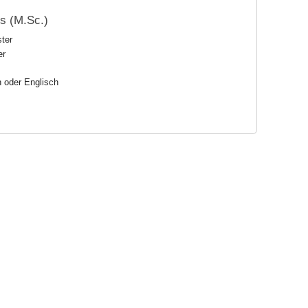
s (M.Sc.)
ter
er
h oder Englisch