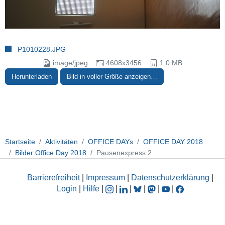
P1010228.JPG
image/jpeg
4608x3456
1.0 MB
Herunterladen
Bild in voller Größe anzeigen…
Startseite
Aktivitäten
OFFICE DAYs
OFFICE DAY 2018
Bilder Office Day 2018
Pausenexpress 2
Barrierefreiheit
|
Impressum
|
Datenschutzerklärung
|
Login
|
Hilfe
|
|
|
|
|
|