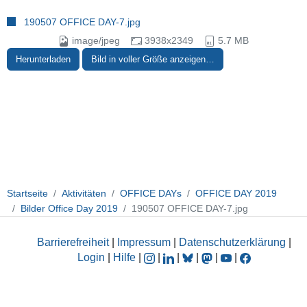
190507 OFFICE DAY-7.jpg
image/jpeg
3938x2349
5.7 MB
Herunterladen
Bild in voller Größe anzeigen…
Startseite
Aktivitäten
OFFICE DAYs
OFFICE DAY 2019
Bilder Office Day 2019
190507 OFFICE DAY-7.jpg
Barrierefreiheit
|
Impressum
|
Datenschutzerklärung
|
Login
|
Hilfe
|
|
|
|
|
|