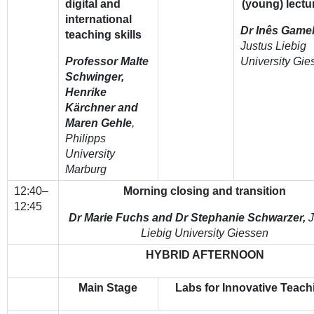
digital and
(young) lectu
international
Dr Inês Game
teaching skills
Justus Liebig
Professor Malte
University Gie
Schwinger,
Henrike
Kärchner and
Maren Gehle
,
Philipps
University
Marburg
12:40–
Morning closing and transition
12:45
Dr Marie Fuchs and Dr Stephanie Schwarzer,
J
Liebig University Giessen
HYBRID AFTERNOON
Main Stage
Labs for Innovative Teach