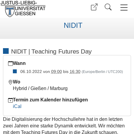
NIDIT
NIDIT | Teaching Futures Day
https://www.uni-
Wann
giessen.de/de/studium/lehre/projekte/nidit/angebote/2022-
01/teachingfuturesday
06.10.2022
von
09:00
bis
16:30
(Europe/Berlin / UTC200)
NIDIT
Wo
|
Hybrid / Gießen / Marburg
Teaching
Futures
Termin zum Kalender hinzufügen
Day
iCal
2022-
Die Digitalisierung der Hochschullehre hat in den letzten
10-
zwei Jahren eine starke Dynamik entwickelt. Wir möchten
06T09:00:00+02:00
mit dem Teaching Futures Day in die Zukunft schauen.