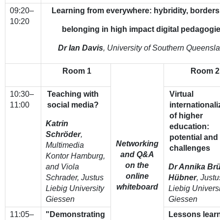
09:20–
Learning from everywhere: hybridity, border
10:20
belonging in high impact digital pedagogi
Dr Ian Davis
, University of Southern Queensl
Room 1
Room 2
10:30–
Teaching with
Virtual
11:00
social media?
internationali
of higher
Katrin
education:
Schröder
,
potential and
Networking
Multimedia
challenges
and Q&A
Kontor Hamburg,
on
the
and Viola
Dr Annika Br
online
Schrader,
Justus
Hübner
, Justu
whiteboard
Liebig University
Liebig Univers
Giessen
Giessen
11:05–
"Demonstrating
Lessons lear