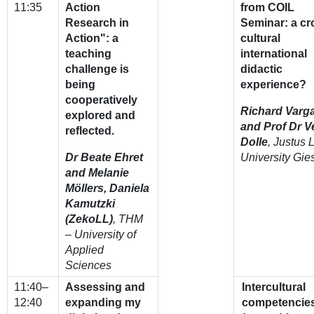
11:35
Action
from COIL
Research in
Seminar: a cr
Action": a
cultural
teaching
international
challenge is
didactic
being
experience?
cooperatively
Richard Varg
explored and
and
Prof Dr V
reflected.
Dolle
, Justus 
Dr Beate Ehret
University Gie
and Melanie
Möllers, Daniela
Kamutzki
(ZekoLL)
, THM
– University of
Applied
Sciences
11:40–
Assessing and
Intercultural
12:40
expanding my
competencies