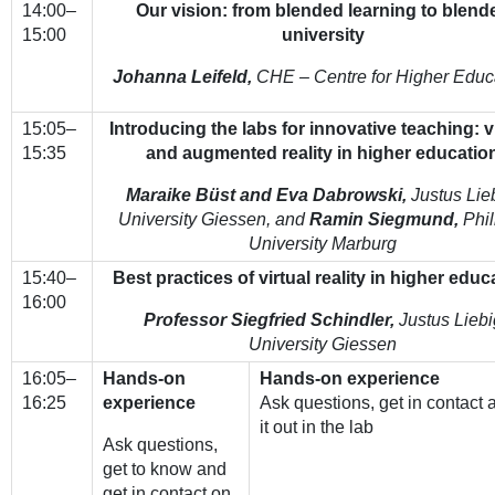
14:00–
Our vision: from blended learning to blend
15:00
university
Johanna Leifeld,
CHE – Centre for Higher Educ
15:05–
Introducing the labs for innovative teaching:
v
15:35
and augmented reality in higher educatio
Maraike Büst and Eva Dabrowski,
Justus Lie
University Giessen, and
Ramin Siegmund,
Phil
University Marburg
15:40–
Best practices
of virtual reality in higher educ
16:00
Professor Siegfried Schindler,
Justus Liebi
University Giessen
16:05–
Hands-on
Hands-on experience
16:25
experience
Ask questions, get in contact a
it out in the lab
Ask questions,
get to know and
get in contact on