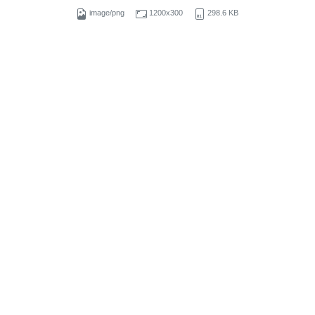
image/png
1200x300
298.6 KB