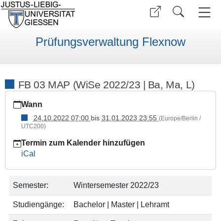
Prüfungsverwaltung Flexnow
FB 03 MAP (WiSe 2022/23 | Ba, Ma, L)
https://www.uni-
Wann
giessen.de/de/studium/waehrend/ecampus/flexnow/fristen/anm
23/map-
24.10.2022 07:00
bis
31.01.2023 23:55
(Europe/Berlin /
UTC200)
fb03-
l
Termin zum Kalender hinzufügen
FB
iCal
03
MAP
(WiSe
Semester:
Wintersemester 2022/23
2022/23
Studiengänge:
Bachelor | Master | Lehramt
|
Ba,