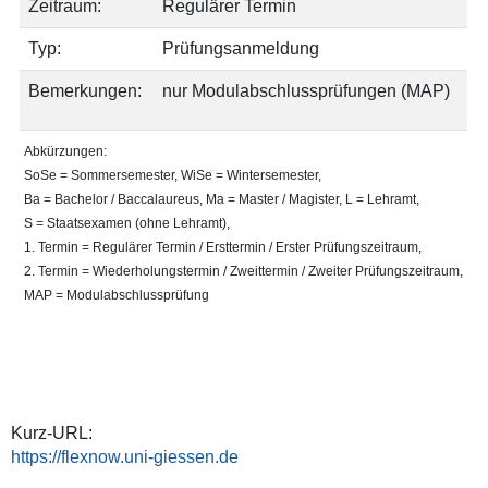
Zeitraum:
Regulärer Termin
Ma,
L)
Typ:
Prüfungsanmeldung
2022-
Bemerkungen:
nur Modulabschlussprüfungen (MAP)
10-
24T07:00:00+02:00
2023-
Abkürzungen:
01-
SoSe = Sommersemester, WiSe = Wintersemester,
31T23:55:00+01:00
Ba = Bachelor / Baccalaureus, Ma = Master / Magister, L = Lehramt,
S = Staatsexamen (ohne Lehramt),
1. Termin = Regulärer Termin / Ersttermin / Erster Prüfungszeitraum,
2. Termin = Wiederholungstermin / Zweittermin / Zweiter Prüfungszeitraum,
MAP = Modulabschlussprüfung
Kurz-URL:
https://flexnow.uni-giessen.de