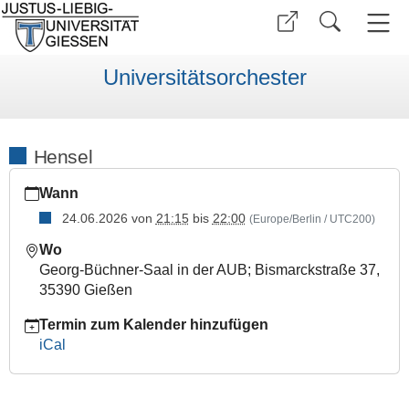
Universitätsorchester
Hensel
https://www.uni-
Wann
giessen.de/de/ueber-
uns/orchester/mitspielen/proben/kalender/sose-
24.06.2026
von
21:15
bis
22:00
(Europe/Berlin / UTC200)
26/hensel-
Wo
24-
Georg-Büchner-Saal in der AUB; Bismarckstraße 37,
06
35390 Gießen
Hensel
Termin zum Kalender hinzufügen
2026-
iCal
06-
24T21:15:00+02:00
2026-