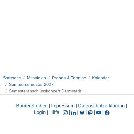
2027-
07-
10T23:59:59+02:00
Startseite
Mitspielen
Proben & Termine
Kalender
Sommersemester 2027
Semesterabschlusskonzert Darmstadt
Barrierefreiheit
|
Impressum
|
Datenschutzerklärung
|
Login
|
Hilfe
|
|
|
|
|
|