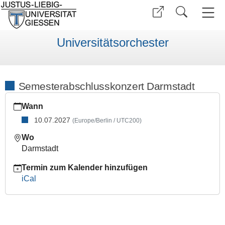
Universitätsorchester
Semesterabschlusskonzert Darmstadt
https://www.uni-
Wann
giessen.de/de/ueber-
uns/orchester/mitspielen/proben/kalender/sose-
10.07.2027
(Europe/Berlin / UTC200)
27/sak-
Wo
da-
Darmstadt
10-
07
Termin zum Kalender hinzufügen
Semesterabschlusskonzert
iCal
Darmstadt
2027-
07-
10T00:00:00+02:00