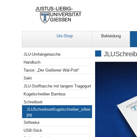
Uni-Shop
Bekleidung
Navigation
JLUSchreibs
JLU-Umhängetasche
Handtuch
Tasse: „Der Gießener Wal-Pott“
Sekt
JLU-Stofftasche mit langem Tragegurt
Kugelschreiber Bambus
Schreibset
JLUSchreibsetKugelschreiber_silber.
jpg
Stifteetui
USB-Stick