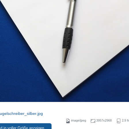
gelschreiber_silber.jpg
image/jpeg
3957x2968
2.9 
ld in voller Größe anzeigen…