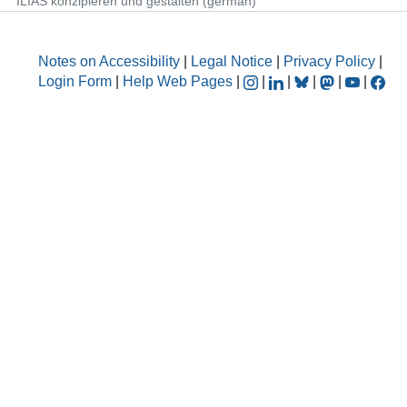
ILIAS konzipieren und gestalten (german)
Notes on Accessibility
|
Legal Notice
|
Privacy Policy
|
Login Form
|
Help Web Pages
|
|
|
|
|
|