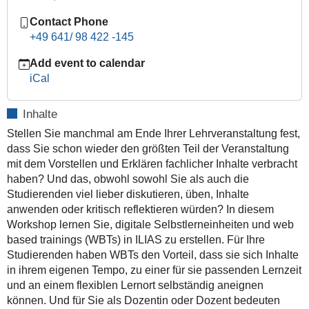
und-
Contact Phone
digitale-
+49 641/ 98 422 -145
selbstlerneinheiten-
in-
Add event to calendar
ilias-
iCal
konzipieren-
und-
Inhalte
gestalten
Stellen Sie manchmal am Ende Ihrer Lehrveranstaltung fest,
HRZ
dass Sie schon wieder den größten Teil der Veranstaltung
|
mit dem Vorstellen und Erklären fachlicher Inhalte verbracht
Web
haben? Und das, obwohl sowohl Sie als auch die
based
Studierenden viel lieber diskutieren, üben, Inhalte
trainings
anwenden oder kritisch reflektieren würden? In diesem
und
Workshop lernen Sie, digitale Selbstlerneinheiten und web
digitale
based trainings (WBTs) in ILIAS zu erstellen. Für Ihre
Selbstlerneinheiten
Studierenden haben WBTs den Vorteil, dass sie sich Inhalte
in
in ihrem eigenen Tempo, zu einer für sie passenden Lernzeit
ILIAS
und an einem flexiblen Lernort selbständig aneignen
konzipieren
können. Und für Sie als Dozentin oder Dozent bedeuten
und