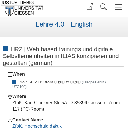
Lehre 4.0 - English
HRZ | Web based trainings und digitale
Selbstlerneinheiten in ILIAS konzipieren und
gestalten (german)
https://www.uni-
When
giessen.de/en/faculties/research-
centers/ggs/teaching/current-
Nov 14, 2019
from
09:00
to
01:00
(Europe/Berlin /
UTC100)
offers/winter-
term-
Where
2019-
ZfbK, Karl-Glöckner-Str. 5A, D-35394 Giessen, Room
20/hrz-
117 (PC-Room)
web-
based-
Contact Name
trainings-
ZfbK, Hochschuldidaktik