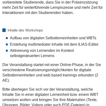
vorbereitete Studierende, dass Sie in der Präsenzsitzung
gestalten
mehr Zeit für weiterführende Lernprozesse und mehr Zeit für
(german)
Interaktionen mit den Studierenden haben.
2019-
11-
14T09:00:00+01:00
Inhalte des Workshops
2019-
11-
Aufbau von digitalen Selbstlerneinheiten und WBTs
14T13:00:00+01:00
Erstellung multimedialer Inhalte mit dem ILIAS-Editor
Aktivierung von Lernenden im Kontext
selbstgesteuerten Lernens
Die Veranstaltung startet mit einer Online-Phase, in der Sie
verschiedene Realisierungsmöglichkeiten für digitale
Selbstlerneinheiten und web based trainings erkunden (2
AE).
Bitte überlegen Sie sich vor der Veranstaltung, welche
Inhalte Sie in einer digitalen Lerneinheit bzw. einem WBT
umsetzen wollen und bringen Sie Ihre Materialien (Texte,
Übungen, Bilder, Videos oder auch PDF-Dateien) in