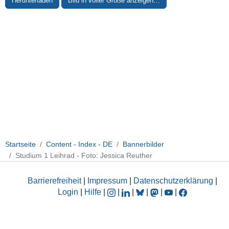
Herunterladen
Bild in voller Größe anzeigen…
Startseite
Content - Index - DE
Bannerbilder
Studium 1 Leihrad - Foto: Jessica Reuther
Barrierefreiheit
|
Impressum
|
Datenschutzerklärung
|
Login
|
Hilfe
|
|
|
|
|
|