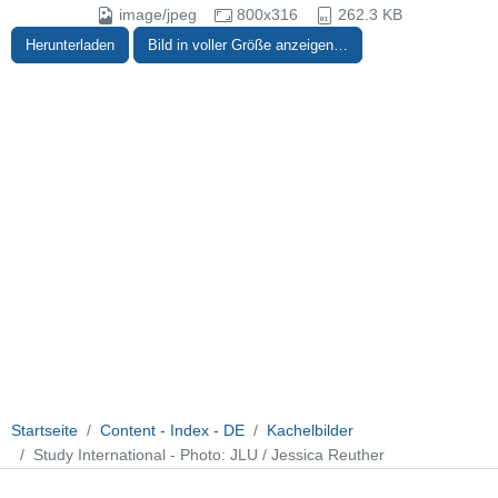
image/jpeg
800x316
262.3 KB
Herunterladen
Bild in voller Größe anzeigen…
Startseite
Content - Index - DE
Kachelbilder
Study International - Photo: JLU / Jessica Reuther