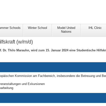
ummer Schools
Winter School
Model United
IHL Clinic
Nations
fskraft (w/m/d)
f. Dr. Thilo Marauhn, wird zum 15. Januar 2024 eine Studentische Hilfskr
päischen Kommission am Fachbereich, insbesondere die Betreuung und Bera
sveranstaltungen und Exkursionen
earbeitung