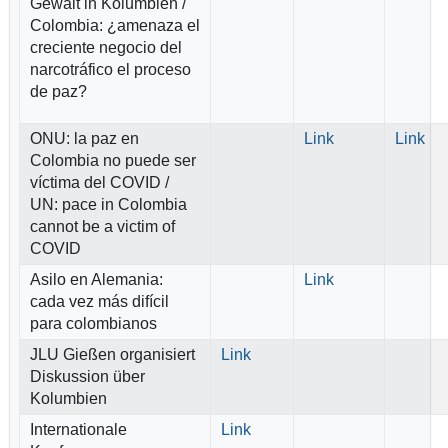
Gewalt in Kolumbien /
Colombia: ¿amenaza el
creciente negocio del
narcotráfico el proceso
de paz?
ONU: la paz en
Link
Link
Colombia no puede ser
víctima del COVID /
UN: pace in Colombia
cannot be a victim of
COVID
Asilo en Alemania:
Link
cada vez más difícil
para colombianos
JLU Gießen organisiert
Link
Diskussion über
Kolumbien
Internationale
Link