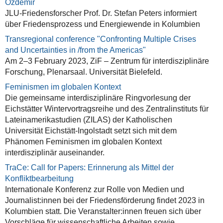
Özdemir
JLU-Friedensforscher Prof. Dr. Stefan Peters informiert
über Friedensprozess und Energiewende in Kolumbien
Transregional conference "Confronting Multiple Crises
and Uncertainties in /from the Americas"
Am 2–3 February 2023, ZiF – Zentrum für interdisziplinäre
Forschung, Plenarsaal. Universität Bielefeld.
Feminismen im globalen Kontext
Die gemeinsame interdisziplinäre Ringvorlesung der
Eichstätter Wintervortragsreihe und des Zentralinstituts für
Lateinamerikastudien (ZILAS) der Katholischen
Universität Eichstätt-Ingolstadt setzt sich mit dem
Phänomen Feminismen im globalen Kontext
interdisziplinär auseinander.
TraCe: Call for Papers: Erinnerung als Mittel der
Konfliktbearbeitung
Internationale Konferenz zur Rolle von Medien und
Journalist:innen bei der Friedensförderung findet 2023 in
Kolumbien statt. Die Veranstalter:innen freuen sich über
Vorschläge für wissen­schaftliche Arbeiten sowie