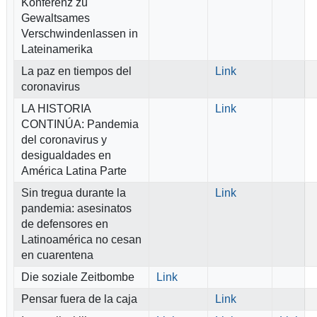
Konferenz zu
Gewaltsames
Verschwindenlassen in
Lateinamerika
La paz en tiempos del
Link
coronavirus
LA HISTORIA
Link
CONTINÚA: Pandemia
del coronavirus y
desigualdades en
América Latina Parte
Sin tregua durante la
Link
pandemia: asesinatos
de defensores en
Latinoamérica no cesan
en cuarentena
Die soziale Zeitbombe
Link
Pensar fuera de la caja
Link