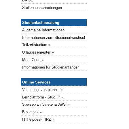
BAföG
Stellenausschreibungen
Studienfachberatung
Studienfachberatung
Allgemeine Informationen
Informationen zum Studienortwechsel
Teilzeitstudium »
Urlaubssemester »
Moot Court »
Informationen für Studienanfänger
Online-Services
Online Services
Vorlesungsverzeichnis »
Lernplattform - Stud.IP »
Speiseplan Cafeteria JuWi »
Bibliothek »
IT Helpdesk HRZ »