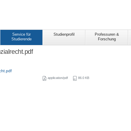
Service für
Studienprofil
Professuren &
Studierende
Forschung
zialrecht.pdf
cht.pdf
application/pdf
86.0 KB