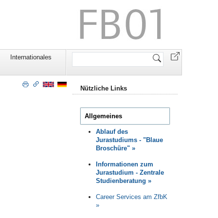
Website
Internationales
durchsuchen
Nützliche Links
Allgemeines
Ablauf des
Jurastudiums - "Blaue
Broschüre"
»
Informationen zum
Jurastudium - Zentrale
Studienberatung »
Career Services am ZfbK
»