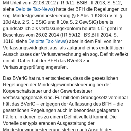
Mit Urteil vom 22.08.2012 (I R 9/11, BStBl. II 2013, S. 512,
siehe
Deloitte Tax-News
) hatte der BFH die Regelungen zur
sog. Mindestgewinnbesteuerung (§ 8 Abs. 1 KStG i.V.m. §
10d Abs. 2 S. 1 EStG und § 10a S. 2 GewStG) bereits
grundsätzlich als verfassungskonform beurteilt. Er geht im
Beschluss vom 26.02.2014 (I R 59/12, BStBl II 2014, S.
1016, siehe
Deloitte Tax-News
) aber in dem Fall von ihrer
Verfassungswidrigkeit aus, als aufgrund eines endgültigen
Ausschlusses der Verlustverrechnung ein sog. Definitiveffekt
eintritt. Daher hat der BFH das BVerfG zur
Verfassungsprüfung angerufen.
Das BVerfG hat nun entschieden, dass die gesetzlichen
Regelungen der Mindestgewinnbesteuerung bei der
Körperschaftsteuer und der Gewerbesteuer
verfassungsgemäß sind. Für mit dem Grundgesetz vereinbar
hält das BVerfG – entgegen der Auffassung des BFH – die
gesetzlichen Regelungen auch in besonders gelagerten
Fällen, in denen es zu einem Definitiveffekt kommt. Die
Vorteile der typisierenden Ausgestaltung der
Mindestgewinnbesteuerung stehen nach Ansicht des