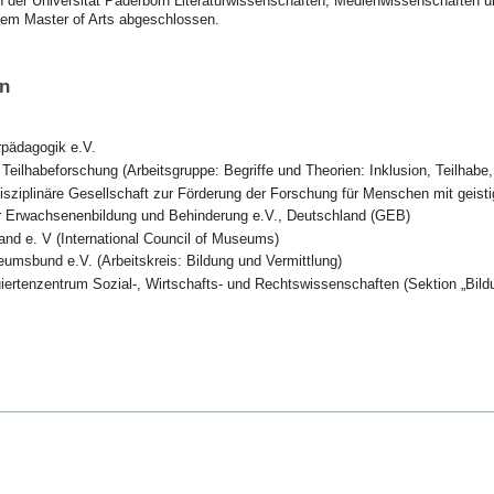
 der Universität Paderborn Literaturwissenschaften, Medienwissenschaften und
nem Master of Arts abgeschlossen.
en
pädagogik e.V.
Teilhabeforschung (Arbeitsgruppe: Begriffe und Theorien: Inklusion, Teilhabe,
isziplinäre Gesellschaft zur Förderung der Forschung für Menschen mit geist
ür Erwachsenenbildung und Behinderung e.V., Deutschland (GEB)
nd e. V (International Council of Museums)
msbund e.V. (Arbeitskreis: Bildung und Vermittlung)
ertenzentrum Sozial-, Wirtschafts- und Rechtswissenschaften (Sektion „Bildun