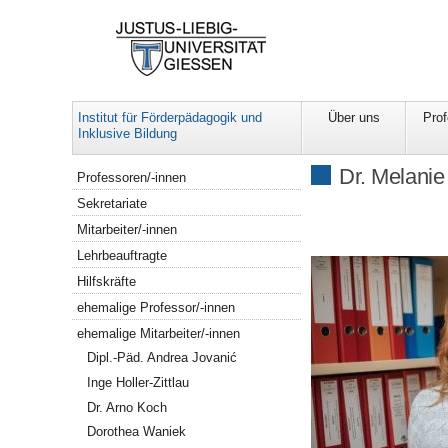
Institut für Förderpädagogik und
Über uns
Pro
Inklusive Bildung
Navigation
Dr. Melani
Professoren/-innen
Sekretariate
Mitarbeiter/-innen
Lehrbeauftragte
Hilfskräfte
ehemalige Professor/-innen
ehemalige Mitarbeiter/-innen
Dipl.-Päd. Andrea Jovanić
Inge Holler-Zittlau
Dr. Arno Koch
Dorothea Waniek