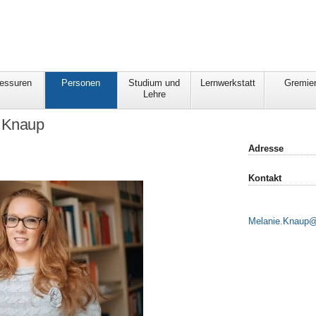
fessuren
Personen
Studium und
Lernwerkstatt
Gremie
Lehre
e Knaup
Adresse
Kontakt
Melanie.Knaup