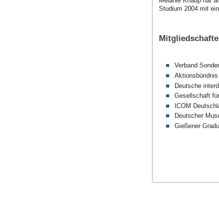
Melanie Knaup hat an
Studium 2004 mit ei
Mitgliedschaft
Verband Sonder
Aktionsbündnis 
Deutsche interd
Gesellschaft f
ICOM Deutschla
Deutscher Museu
Gießener Gradui