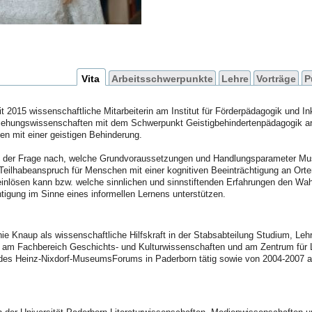
Vita
Arbeitsschwerpunkte
Lehre
Vorträge
P
t 2015 wissenschaftliche Mitarbeiterin am Institut für Förderpädagogik und In
ziehungswissenschaften mit dem Schwerpunkt Geistigbehindertenpädagogik ar
n mit einer geistigen Behinderung.
ng der Frage nach, welche Grundvoraussetzungen und Handlungsparameter Musee
 Teilhabeanspruch für Menschen mit einer kognitiven Beeinträchtigung an Ort
einlösen kann bzw. welche sinnlichen und sinnstiftenden Erfahrungen den 
htigung im Sinne eines informellen Lernens unterstützen.
ie Knaup als wissenschaftliche Hilfskraft in der
Stabsabteilung Studium, Lehr
te am Fachbereich
Geschichts- und Kulturwissenschaften
und am Zentrum für L
s Heinz-Nixdorf-MuseumsForums in Paderborn tätig sowie von 2004-2007 als 