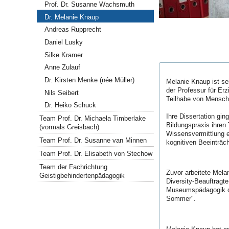
Prof. Dr. Susanne Wachsmuth
Dr. Melanie Knaup
Andreas Rupprecht
Daniel Lusky
Silke Kramer
Anne Zulauf
Dr. Kirsten Menke (née Müller)
Melanie Knaup ist sei
der Professur für Er
Nils Seibert
Teilhabe von Mensche
Dr. Heiko Schuck
Ihre Dissertation gi
Team Prof. Dr. Michaela Timberlake
Bildungspraxis ihren
(vormals Greisbach)
Wissensvermittlung 
Team Prof. Dr. Susanne van Minnen
kognitiven Beeinträc
Team Prof. Dr. Elisabeth von Stechow
Team der Fachrichtung
Zuvor arbeitete Melan
Geistigbehindertenpädagogik
Diversity-Beauftrag
Museumspädagogik de
Sommer".