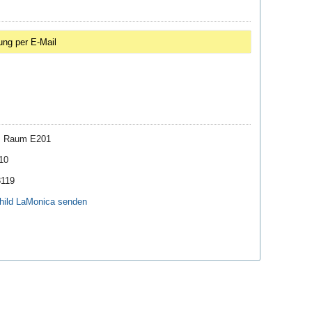
ung per E-Mail
II Raum E201
10
3119
hild LaMonica senden