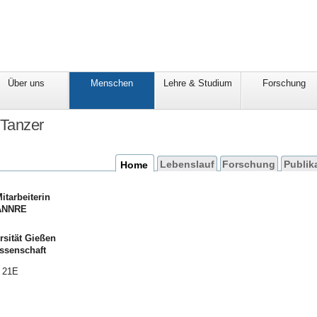
Über uns
Menschen
Lehre & Studium
Forschung
Tanzer
Home
Lebenslauf
Forschung
Publik
itarbeiterin
TANNRE
rsität Gießen
wissenschaft
e 21E