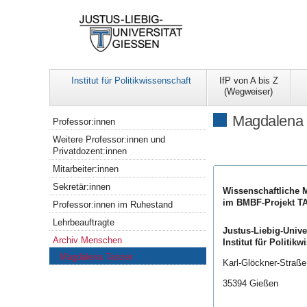
Institut für Politikwissenschaft
IfP von A bis Z
(Wegweiser)
Navigation
Magdalena 
Professor:innen
Weitere Professor:innen und
Privatdozent:innen
Mitarbeiter:innen
Sekretär:innen
Wissenschaftliche M
im BMBF-Projekt 
Professor:innen im Ruhestand
Lehrbeauftragte
Justus-Liebig-Unive
Archiv Menschen
Institut für Politik
Magdalena Tanzer
Karl-Glöckner-Straß
35394 Gießen