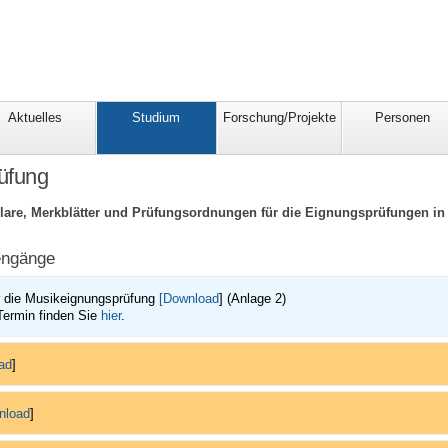
Aktuelles
Studium
Forschung/Projekte
Personen
üfung
ulare, Merkblätter und Prüfungsordnungen für die Eignungsprüfungen i
engänge
r die Musikeignungsprüfung
[
Download
]
(Anlage 2)
Termin finden Sie
hier
.
ad
]
nload
]