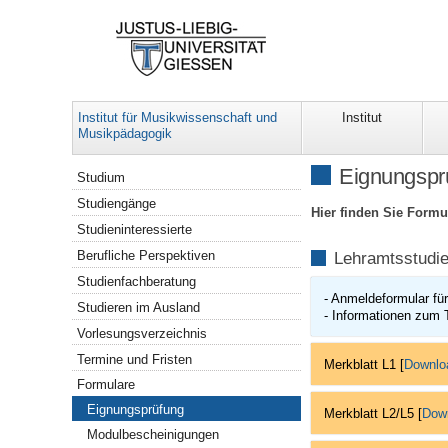
Institut für Musikwissenschaft und
Institut
Musikpädagogik
Navigation
Eignungspr
Studium
Studiengänge
Hier finden Sie Form
Studieninteressierte
Berufliche Perspektiven
Lehramtsstudi
Studienfachberatung
- Anmeldeformular fü
Studieren im Ausland
- Informationen zum 
Vorlesungsverzeichnis
Termine und Fristen
Merkblatt L1 [
D
ownlo
Formulare
Eignungsprüfung
Merkblatt L2/L5 [
Dow
Modulbescheinigungen