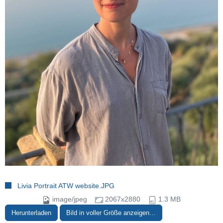
Livia Portrait ATW website.JPG
image/jpeg
2067x2880
1.3 MB
Herunterladen
Bild in voller Größe anzeigen…