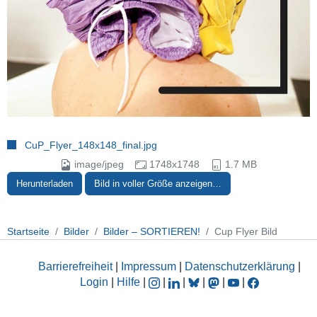
CuP_Flyer_148x148_final.jpg
image/jpeg
1748x1748
1.7 MB
Herunterladen
Bild in voller Größe anzeigen…
Startseite
Bilder
Bilder – SORTIEREN!
Cup Flyer Bild
Barrierefreiheit
|
Impressum
|
Datenschutzerklärung
|
Login
|
Hilfe
|
|
|
|
|
|