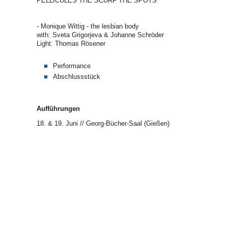
PELLICULES THE SCURF THE SPOTS
- Monique Wittig - the lesbian body
with: Sveta Grigorjeva & Johanne Schröder
Light: Thomas Rösener
Performance
Abschlussstück
Aufführungen
18. & 19. Juni // Georg-Bücher-Saal (Gießen)