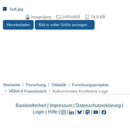
kult.jpg
image/jpeg
1460x868
74.9 KB
Herunterladen
Bild in voller Größe anzeigen…
Startseite
Forschung
Didaktik
Forschungsprojekte
VERA-8 Französisch
Kulturminister Konferenz Logo
Barrierefreiheit
|
Impressum
|
Datenschutzerklärung
|
Login
|
Hilfe
|
|
|
|
|
|