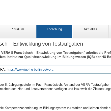
Studium
Forschung
Aktuelles
sch – Entwicklung von Testaufgaben
VERA-8 Französisch – Entwicklung von Testaufgaben“ arbeitet die Prof
t dem Institut zur Qualitätsentwicklung im Bildungswesen (IQB) der HU 
ERA:
https://www.iqb.hu-berlin.de/vera
n der 8. Jahrgangsstufe im Fach Französisch. Anhand der VERA-Testaufgaben 
reichen des Hör- und Leseverstehens verfügen und inwieweit die Zielsetzung
die Kompetenzorientierung im Bildungssystem zu stärken und leisten damit e