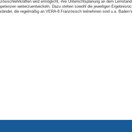
nzösischlehrkräften wird ermöglicht, ihre Unterrichtsplanung an dem Lernstand
mpetenzen weiterzuentwickeln. Dazu stehen sowohl die jeweiligen Ergebnisr
sländer, die regelmäßig an VERA-8 Französisch teilnehmen sind u.a. Baden-