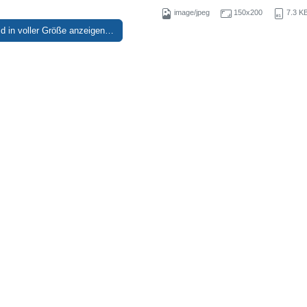
image/jpeg
150x200
7.3 K
ld in voller Größe anzeigen…