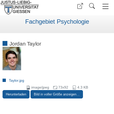
Fachgebiet Psychologie
Jordan Taylor
Taylor.jpg
image/jpeg
73x92
4.3 KB
Herunterladen
Bild in voller Größe anzeigen…