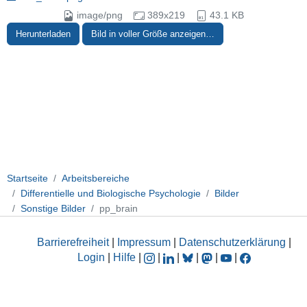
image/png
389x219
43.1 KB
Herunterladen
Bild in voller Größe anzeigen…
Startseite
Arbeitsbereiche
Differentielle und Biologische Psychologie
Bilder
Sonstige Bilder
pp_brain
Barrierefreiheit
|
Impressum
|
Datenschutzerklärung
|
Login
|
Hilfe
|
|
|
|
|
|