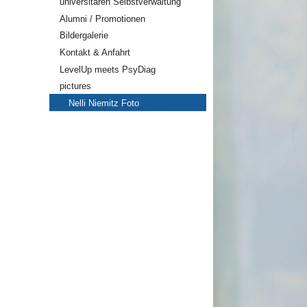
universitären Selbstverwaltung
Alumni / Promotionen
Bildergalerie
Kontakt & Anfahrt
LevelUp meets PsyDiag
pictures
Nelli Niemitz Foto