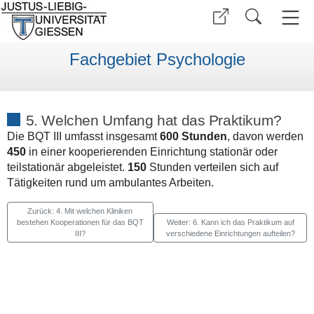
Fachgebiet Psychologie
5. Welchen Umfang hat das Praktikum?
Die BQT III umfasst insgesamt
600 Stunden
, davon werden
450
in einer kooperierenden Einrichtung stationär oder
teilstationär abgeleistet.
150
Stunden verteilen sich auf
Tätigkeiten rund um ambulantes Arbeiten.
Zurück: 4. Mit welchen Kliniken
bestehen Kooperationen für das BQT
Weiter: 6. Kann ich das Praktikum auf
III?
verschiedene Einrichtungen aufteilen?