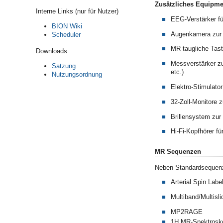
Zusätzliches Equipme
Interne Links (nur für Nutzer)
EEG-Verstärker f
BION Wiki
Augenkamera zur 
Scheduler
MR taugliche Tasta
Downloads
Messverstärker z
Satzung
etc.)
Nutzungsordnung
Elektro-Stimulator
32-Zoll-Monitore 
Brillensystem zur 
Hi-Fi-Kopfhörer fü
MR Sequenzen
Neben Standardsequenz
Arterial Spin Labe
Multiband/Multisl
MP2RAGE
1H MR-Spektrosko