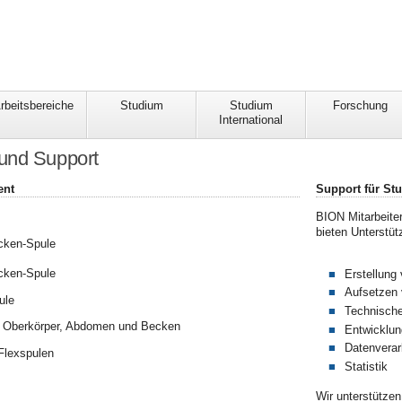
rbeitsbereiche
Studium
Studium
Forschung
International
und Support
ent
Support für St
BION Mitarbeite
bieten Unterstüt
cken-Spule
cken-Spule
Erstellung 
Aufsetzen
ule
Technisch
r Oberkörper, Abdomen und Becken
Entwicklun
Datenverar
Flexspulen
Statistik
Wir unterstütze