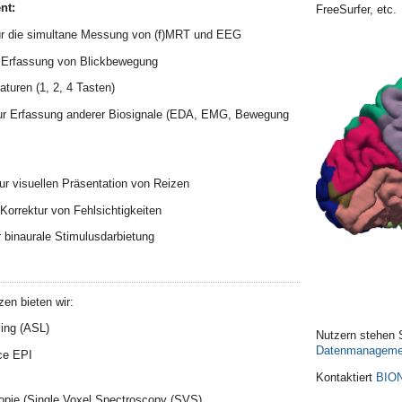
nt:
FreeSurfer, etc.
ür die simultane Messung von (f)MRT und EEG
Erfassung von Blickbewegung
turen (1, 2, 4 Tasten)
ur Erfassung anderer Biosignale (EDA, EMG, Bewegung
zur visuellen Präsentation von Reizen
Korrektur von Fehlsichtigkeiten
r binaurale Stimulusdarbietung
en bieten wir:
ling (ASL)
Nutzern stehen
Datenmanageme
ice
EPI
Kontaktiert
BION
pie (Single Voxel Spectroscopy (SVS)