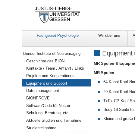
Fachgebiet Psychologie
Wir über uns
A
Navigation
Equipment 
Bender Institute of Neuroimaging
Geschichte des BION
MR Spulen & Equipm
Kontakte / Team / Anfahrt / Links
MR Spulen
Projekte und Kooperationen
64-Kanal Kopf-Na
Equipment und Support
Datenmanagement
20-Kanal Kopf-Na
BIONPROVE
TxRx CP Kopf-Sp
Software/Code für Nutzer
Body 18-Spule fü
Schulung, Beratung, etc.
Kleine und große 
Aktuelle Studien und Teilnahme
Studienteilnahme