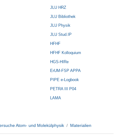
JLU HRZ
JLU Bibliothek
JLU Physik
JLU Stud.IP
HFHF
HFHF Kolloquium
HGS-HIRe
ErUM-FSP APPA
PIPE e-Logbook
PETRA III P04
LAMA
ersuche Atom- und Molekülphysik
Materialien