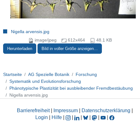
Nigella arvensis.jpg
image/jpeg
612x464
48.1 KB
Herunterladen
Bild in voller Größe anzeigen…
Startseite
AG Spezielle Botanik
Forschung
Systematik und Evolutionsforschung
Phänotypische Plastizität bei ausbleibender Fremdbestäubung
Nigella arvensis.jpg
Barrierefreiheit
|
Impressum
|
Datenschutzerklärung
|
Login
|
Hilfe
|
|
|
|
|
|