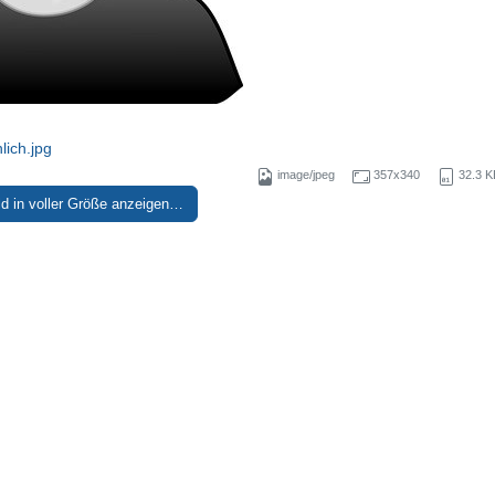
lich.jpg
image/jpeg
357x340
32.3 K
ld in voller Größe anzeigen…