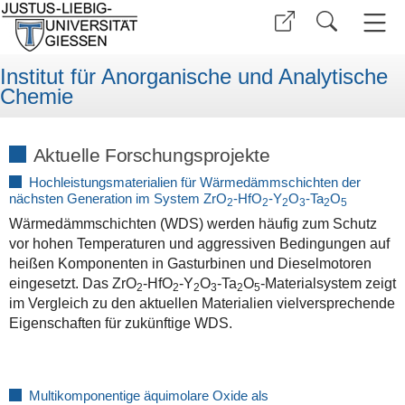
Institut für Anorganische und Analytische
Chemie
Aktuelle Forschungsprojekte
Hochleistungsmaterialien für Wärmedämmschichten der
nächsten Generation im System ZrO
-HfO
-Y
O
-Ta
O
2
2
2
3
2
5
Wärmedämmschichten (WDS) werden häufig zum Schutz
vor hohen Temperaturen und aggressiven Bedingungen auf
heißen Komponenten in Gasturbinen und Dieselmotoren
eingesetzt. Das ZrO
‑HfO
‑Y
O
‑Ta
O
-Materialsystem zeigt
2
2
2
3
2
5
im Vergleich zu den aktuellen Materialien vielversprechende
Eigenschaften für zukünftige WDS.
Multikomponentige äquimolare Oxide als