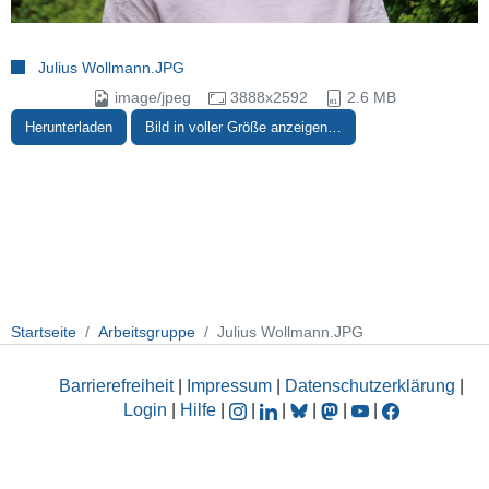
Julius Wollmann.JPG
image/jpeg
3888x2592
2.6 MB
Herunterladen
Bild in voller Größe anzeigen…
Startseite
Arbeitsgruppe
Julius Wollmann.JPG
Barrierefreiheit
|
Impressum
|
Datenschutzerklärung
|
Login
|
Hilfe
|
|
|
|
|
|