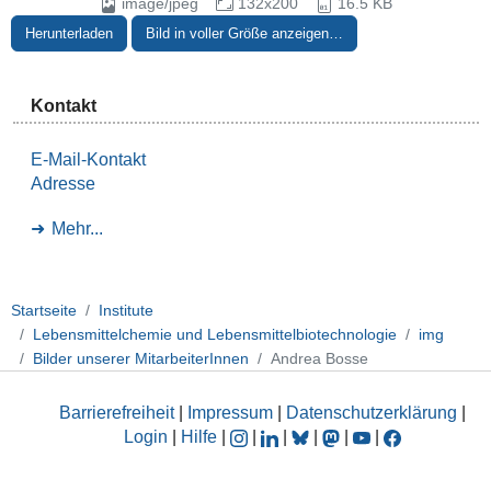
image/jpeg
132x200
16.5 KB
Herunterladen
Bild in voller Größe anzeigen…
Kontakt
E-Mail-Kontakt
Adresse
Mehr...
Startseite
Institute
Lebensmittelchemie und Lebensmittelbiotechnologie
img
Bilder unserer MitarbeiterInnen
Andrea Bosse
Barrierefreiheit
|
Impressum
|
Datenschutzerklärung
|
Login
|
Hilfe
|
|
|
|
|
|