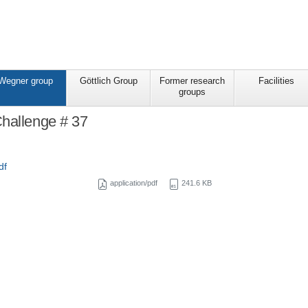
Wegner group
Göttlich Group
Former research
Facilities
groups
hallenge # 37
df
application/pdf
241.6 KB