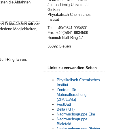
sten die Abfahrten
Justus-Liebig-Universität
Gießen
Physikalisch-Chemisches
Institut
d Fulda-Alsfeld mit der
Tel.: +49(0)641-9934501
iedene Möglichkeiten,
Fax: +49(0)641-9934509
Heinrich-Buff-Ring 17
35392 Gießen
uff-Ring fahren.
Links zu verwandten Seiten
Physikalisch-Chemisches
Institut
Zentrum für
Materialforschung
(ZfM/LaMa)
FestBatt
Bella (KIT)
Nachwuchsgruppe Elm
Nachwuchsgruppe
Bielefeld
Nachwuchsgruppe Richter