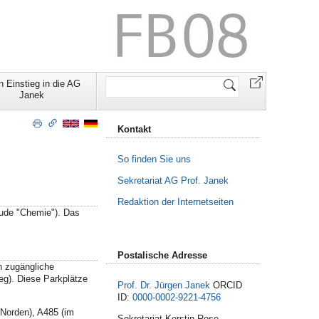
Website
n Einstieg in die AG
durchsuchen
Janek
Kontakt
So finden Sie uns
Sekretariat AG Prof. Janek
Redaktion der Internetseiten
äude "Chemie"). Das
Postalische Adresse
h zugängliche
eg). Diese Parkplätze
Prof. Dr. Jürgen Janek
ORCID
ID:
0000-0002-9221-4756
 Norden), A485 (im
Sekretariat Kerstin Rose