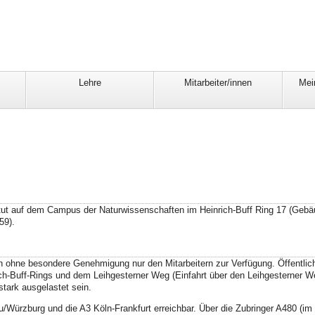
Lehre
Mitarbeiter/innen
Mei
tut auf dem Campus der Naturwissenschaften im Heinrich-Buff Ring 17 (Geb
59).
n ohne besondere Genehmigung nur den Mitarbeitern zur Verfügung. Öffentlic
ich-Buff-Rings und dem Leihgesterner Weg (Einfahrt über den Leihgesterner W
tark ausgelastet sein.
/Würzburg und die A3 Köln-Frankfurt erreichbar. Über die Zubringer A480 (im