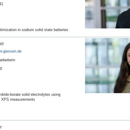
41
mization in sodium solid state batteries
ir
arbeiterin
40
ydrido-borate solid electrolytes using
d XPS measurements
r