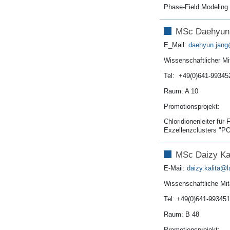
Phase-Field Modeling o
MSc Daehyun
E_Mail:
daehyun.jang
Wissenschaftlicher Mit
Tel: +49(0)641-99345
Raum: A 10
Promotionsprojekt:
Chloridionenleiter für
Exzellenzclusters "PO
MSc Daizy Kal
E-Mail:
daizy.kalita
Wissenschaftliche Mit
Tel: +49(0)641-99345
Raum: B 48
Promotionsprojekt: