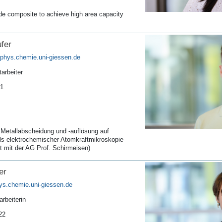
e composite to achieve high area capacity
ufer
arbeiter
71
 Metallabscheidung und -auflösung auf
els elektrochemischer Atomkraftmikroskopie
 mit der AG Prof. Schirmeisen)
er
rbeiterin
22