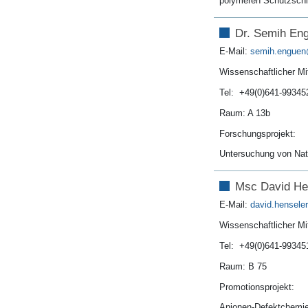
polymeren Schutzschi
Dr. Semih En
E-Mail:
semih.enguen
Wissenschaftlicher Mit
Tel: +49(0)641-99345
Raum: A 13b
Forschungsprojekt:
Untersuchung von Natr
Msc David He
E-Mail:
david.henseler
Wissenschaftlicher Mit
Tel: +49(0)641-99345
Raum: B 75
Promotionsprojekt:
Anionen-Defektchemie 