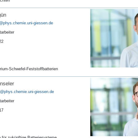
chten
gün
arbeiter
22
ium-Schwefel-Feststoffbatterien
nseler
arbeiter
17
für zukünftige Batteriesysteme