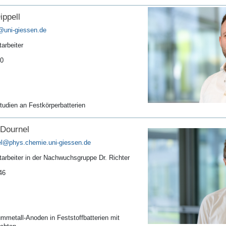
ppell
arbeiter
10
udien an Festkörperbatterien
 Dournel
l
tarbeiter in der Nachwuchsgruppe Dr. Richter
46
ummetall-Anoden in Feststoffbatterien mit