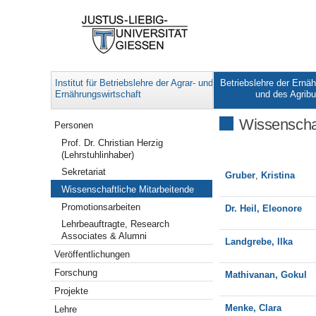
Institut für Betriebslehre der Agrar- und
Betriebslehre der Ernäh
Ernährungswirtschaft
und des Agrib
Navigation
Wissenschaf
Personen
Prof. Dr. Christian Herzig
(Lehrstuhlinhaber)
Sekretariat
Gruber
,
Kristina
Wissenschaftliche Mitarbeitende
Promotionsarbeiten
Dr. Heil, Eleonore
Lehrbeauftragte, Research
Associates & Alumni
Landgrebe, Ilka
Veröffentlichungen
Forschung
Mathivanan, Gokul
Projekte
Menke, Clara
Lehre