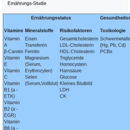
Ernährungs-Studie
Ernährungsstatus
Gesundheitss
Vitamine
Mineralstoffe
Risikofaktoren
Toxikologie
Vitamin
Eisen
Gesamtcholesterin
Schwermetall
A
Transferrin
LDL-Cholesterin
(Hg, Pb, Cd)
β-Carotin
Ferritin
HDL-Cholesterin
PCBs
Vitamin
Magnesium
Triglyceride
E
(Serum,
Homocystein
Vitamin
Erythrozyten)
Harnsäure
C
Selen
Glucose
Vitamin
(Serum,Vollblut)
Kleines Blutbild
B1 (a -
LDH
ETK)
CK
Vitamin
B2 (a -
EGR)
Vitamin
B6 (a -