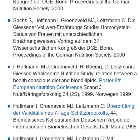
Kongreß der DGE, Bonn. Proceedings of the German
Nutrition Society, 2000
Sachs S, Hoffmann I, Groeneveld MJ, Leitzmann C: Die
Giessener Vollwert-Ernährungs Studie: Homocystein-
Status von Frauen mit unterschiedlichen
Ernährungsweisen. Vortrag auf dem 37.
Wissenschaftlichen Kongreß der DGE, Bonn.
Proceedings of the German Nutrition Society, 2000
I. Hoffmann, M.J. Groeneveld, H. Boeing, C. Leitzmann:
Giessen Wholesome Nutrition Study: relation between a
health conscious diet and blood lipids.
Poster 8th
European Nutrition Conference
Scand J
Nutr/Näringsforskning 34 (2S), 1999. Norwegen 1999
Hoffmann I, Groeneveld MJ, Leitzmann C:
Überprüfung
der Validität eines 7-Tage-Schätzprotokolls
. 44.
Biometrisches Kolloquium der Deutschen Region der
Internationalen Biometrischen Gesellschaft, Mainz 1998
Hoffmann I, Groeneveld MJ, Leitzmann C: Mit