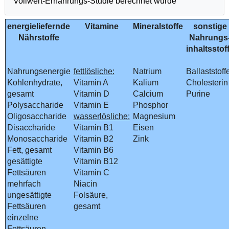
Vollwert-Ernährungs-Studie berechnet wurde
energieliefernde
Vitamine
Mineralstoffe
sonstige
Nährstoffe
Nahrungs
inhaltsstof
Nahrungsenergie
fettlösliche:
Natrium
Ballaststoff
Kohlenhydrate,
Vitamin A
Kalium
Cholesterin
gesamt
Vitamin D
Calcium
Purine
Polysaccharide
Vitamin E
Phosphor
Oligosaccharide
wasserlösliche:
Magnesium
Disaccharide
Vitamin B1
Eisen
Monosaccharide
Vitamin B2
Zink
Fett, gesamt
Vitamin B6
gesättigte
Vitamin B12
Fettsäuren
Vitamin C
mehrfach
Niacin
ungesättigte
Folsäure,
Fettsäuren
gesamt
einzelne
Fettsäuren