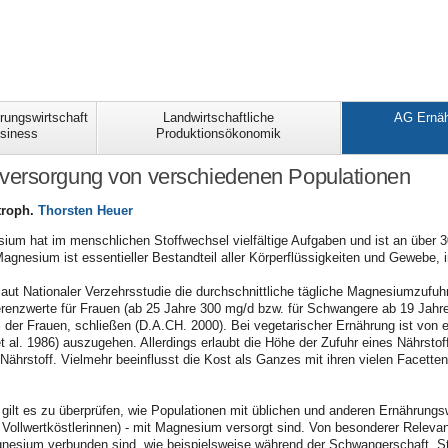
rungswirtschaft
Landwirtschaftliche
AG Ernäh
usiness
Produktionsökonomik
ersorgung von verschiedenen Populationen
 troph.
Thorsten Heuer
sium hat im menschlichen Stoffwechsel vielfältige Aufgaben und ist an über 
. Magnesium ist essentieller Bestandteil aller Körperflüssigkeiten und Gewebe
 laut Nationaler Verzehrsstudie die durchschnittliche tägliche Magnesiumzuf
renzwerte für Frauen (ab 25 Jahre 300 mg/d bzw. für Schwangere ab 19 Jahre
l der Frauen, schließen (D.A.CH. 2000). Bei vegetarischer Ernährung ist von
t al. 1986) auszugehen. Allerdings erlaubt die Höhe der Zufuhr eines Nährst
ährstoff. Vielmehr beeinflusst die Kost als Ganzes mit ihren vielen Facetten
 gilt es zu überprüfen, wie Populationen mit üblichen und anderen Ernährung
 Vollwertköstlerinnen) - mit Magnesium versorgt sind. Von besonderer Relevan
nesium verbunden sind, wie beispielsweise während der Schwangerschaft. St