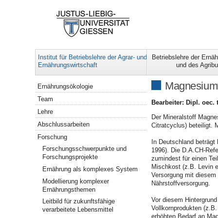
Institut für Betriebslehre der Agrar- und
Betriebslehre der Ernäh
Ernährungswirtschaft
und des Agrib
Navigation
Magnesiumv
Ernährungsökologie
Team
Bearbeiter: Dipl. oec.
Lehre
Der Mineralstoff Magne
Abschlussarbeiten
Citratcyclus) beteiligt
Forschung
In Deutschland beträgt
Forschungsschwerpunkte und
1996). Die D.A.CH-Refe
Forschungsprojekte
zumindest für einen Tei
Mischkost (z.B. Levin e
Ernährung als komplexes System
Versorgung mit diesem N
Modellierung komplexer
Nährstoffversorgung.
Ernährungsthemen
Vor diesem Hintergrund
Leitbild für zukunftsfähige
Vollkornprodukten (z.B.
verarbeitete Lebensmittel
erhöhten Bedarf an Mag