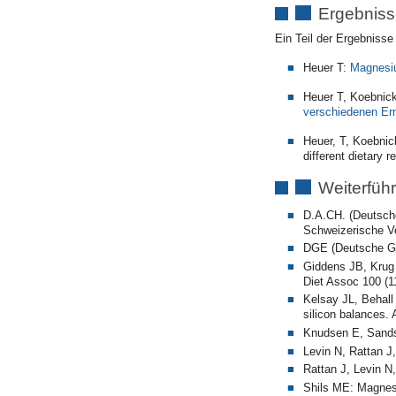
Ergebnis
Ein Teil der Ergebniss
Heuer T:
Magnesiu
Heuer T, Koebnick
verschiedenen Er
Heuer, T, Koebnic
different dietar
Weiterführ
D.A.CH. (Deutsche
Schweizerische Ve
DGE (Deutsche Ges
Giddens JB, Krug 
Diet Assoc 100 (1
Kelsay JL, Behall
silicon balances. 
Knudsen E, Sandst
Levin N, Rattan J,
Rattan J, Levin N,
Shils ME: Magnesi