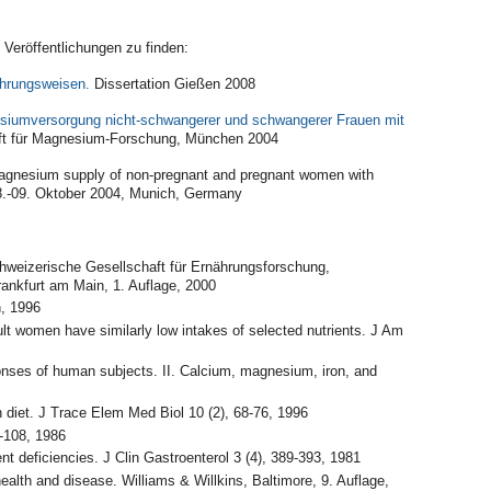
Veröffentlichungen zu finden:
ährungsweisen.
Dissertation Gießen 2008
iumversorgung nicht-schwangerer und schwangerer Frauen mit
ft für Magnesium-Forschung, München 2004
 Magnesium supply of non-pregnant and pregnant women with
8.-09. Oktober 2004, Munich, Germany
chweizerische Gesellschaft für Ernährungsforschung,
rankfurt am Main, 1. Auflage, 2000
, 1996
 women have similarly low intakes of selected nutrients. J Am
ponses of human subjects. II. Calcium, magnesium, iron, and
diet. J Trace Elem Med Biol 10 (2), 68-76, 1996
5-108, 1986
ent deficiencies. J Clin Gastroenterol 3 (4), 389-393, 1981
alth and disease. Williams & Willkins, Baltimore, 9. Auflage,