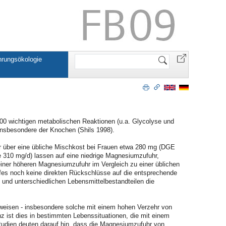
Website
rungsökologie
durchsuchen
300 wichtigen metabolischen Reaktionen (u.a. Glycolyse und
, insbesondere der Knochen (Shils 1998).
uhr über eine übliche Mischkost bei Frauen etwa 280 mg (DGE
 310 mg/d) lassen auf eine niedrige Magnesiumzufuhr,
 einer höheren Magnesiumzufuhr im Vergleich zu einer üblichen
offes noch keine direkten Rückschlüsse auf die entsprechende
 und unterschiedlichen Lebensmittelbestandteilen die
sweisen - insbesondere solche mit einem hohen Verzehr von
z ist dies in bestimmten Lebenssituationen, die mit einem
udien deuten darauf hin, dass die Magnesiumzufuhr von