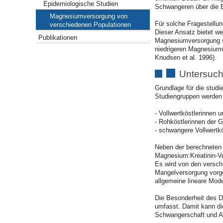
Epidemiologische Studien
Schwangeren über die E
Magnesiumversorgung von
Für solche Fragestellu
verschiedenen Populationen
Dieser Ansatz bietet w
Publikationen
Magnesiumversorgung st
niedrigeren Magnesiumve
Knudsen et al. 1996).
Untersuc
Grundlage für die stud
Studiengruppen werden 
- Vollwertköstlerinnen 
- Rohköstlerinnen der 
- schwangere Vollwertkö
Neben der berechneten
Magnesium:Kreatinin-Ver
Es wird von den versch
Mangelversorgung vorge
allgemeine lineare Mode
Die Besonderheit des D
umfasst. Damit kann di
Schwangerschaft und Al