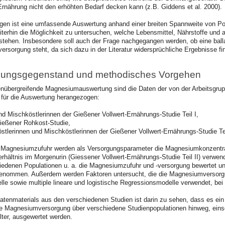
rnährung nicht den erhöhten Bedarf decken kann (z.B. Giddens et al. 2000).
ngen ist eine umfassende Auswertung anhand einer breiten Spannweite von Pop
eiterhin die Möglichkeit zu untersuchen, welche Lebensmittel, Nährstoffe un
ehen. Insbesondere soll auch der Frage nachgegangen werden, ob eine ball
rsorgung steht, da sich dazu in der Literatur widersprüchliche Ergebnisse find
hungsgegenstand und methodisches Vorgehen
ienübergreifende Magnesiumauswertung sind die Daten der von der Arbeitsgru
für die Auswertung herangezogen:
und Mischköstlerinnen der Gießener Vollwert-Ernährungs-Studie Teil I,
Gießener Rohkost-Studie,
stlerinnen und Mischköstlerinnen der Gießener Vollwert-Ernährungs-Studie Tei
 Magnesiumzufuhr werden als Versorgungsparameter die Magnesiumkonzentra
hältnis im Morgenurin (Giessener Vollwert-Ernährungs-Studie Teil II) verwen
iedenen Populationen u. a. die Magnesiumzufuhr und -versorgung bewertet und
nommen. Außerdem werden Faktoren untersucht, die die Magnesiumversorgung
lle sowie multiple lineare und logistische Regressionsmodelle verwendet, be
atenmaterials aus den verschiedenen Studien ist darin zu sehen, dass es ei
e Magnesiumversorgung über verschiedene Studienpopulationen hinweg, einsch
ter, ausgewertet werden.