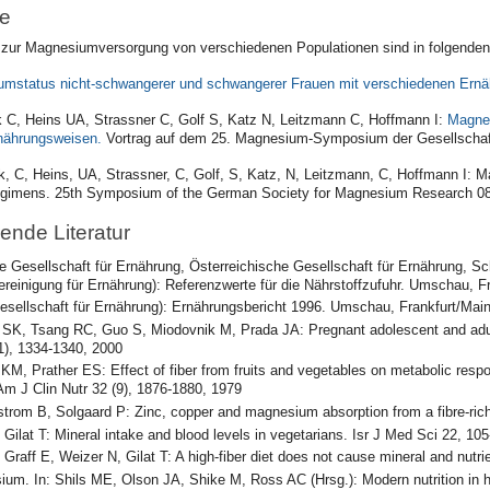
se
e zur Magnesiumversorgung von verschiedenen Populationen sind in folgenden 
mstatus nicht-schwangerer und schwangerer Frauen mit verschiedenen Ern
 C, Heins UA, Strassner C, Golf S, Katz N, Leitzmann C, Hoffmann I:
Magnes
nährungsweisen.
Vortrag auf dem 25. Magnesium-Symposium der Gesellscha
k, C, Heins, UA, Strassner, C, Golf, S, Katz, N, Leitzmann, C, Hoffmann I:
y regimens. 25th Symposium of the German Society for Magnesium Research 0
ende Literatur
 Gesellschaft für Ernährung, Österreichische Gesellschaft für Ernährung, S
reinigung für Ernährung): Referenzwerte für die Nährstoffzufuhr. Umschau, F
ellschaft für Ernährung):
Ernährungsbericht 1996. Umschau, Frankfurt/Main
SK, Tsang RC, Guo S, Miodovnik M, Prada JA: Pregnant adolescent and adult
1), 1334-1340, 2000
 KM, Prather ES: Effect of fiber from fruits and vegetables on metabolic res
Am J Clin Nutr 32 (9), 1876-1880, 1979
rom B, Solgaard P: Zinc, copper and magnesium absorption from a fibre-rich 
 Gilat T: Mineral intake and blood levels in vegetarians. Isr J Med Sci 22, 10
 Graff E, Weizer N, Gilat T: A high-fiber diet does not cause mineral and nutri
um. In: Shils ME, Olson JA, Shike M, Ross AC (Hrsg.): Modern nutrition in he