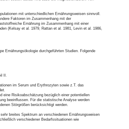
ulationen mit unterschiedlichen Ernährungsweisen sinnvoll.
d andere Faktoren im Zusammenhang mit der
aststoffreiche Ernährung im Zusammenhang mit einer
en (Kelsay et al. 1979, Rattan et al. 1981, Levin et al. 1986,
ppe Ernährungsökologie durchgeführten Studien. Folgende
l II.
tionen im Serum und Erythrozyten sowie z.T. das
det.
 eine Risikoabschätzung bezüglich einer potentiellen
 beeinflussen. Für die statistische Analyse werden
i denen Störgrößen berücksichtigt werden.
n sehr breites Spektrum an verschiedenen Ernährungsweisen
ließlich verschiedener Bedarfssituationen wie