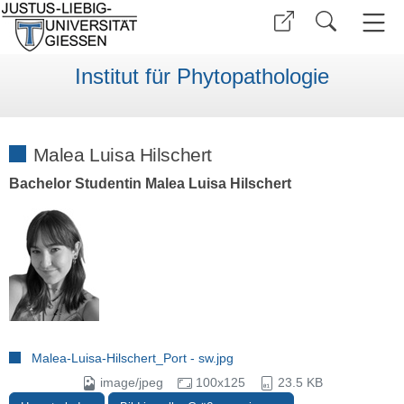
Institut für Phytopathologie
Malea Luisa Hilschert
Bachelor Studentin Malea Luisa Hilschert
Malea-Luisa-Hilschert_Port - sw.jpg
image/jpeg
100x125
23.5 KB