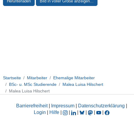
Herunterladen
Bild in voller Größe anzeigen…
Startseite
Mitarbeiter
Ehemalige Mitarbeiter
BSc- u. MSc Studierende
Malea Luisa Hilschert
Malea Luisa Hilschert
Barrierefreiheit
|
Impressum
|
Datenschutzerklärung
|
Login
|
Hilfe
|
|
|
|
|
|