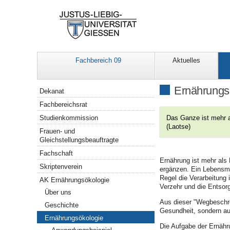
Fachbereich 09
Aktuelles
Navigation
Ernährungs
Dekanat
Fachbereichsrat
Studienkommission
Das Ganze ist mehr a
(Laotse)
Frauen- und
Gleichstellungsbeauftragte
Fachschaft
Ernährung ist mehr als
Skriptenverein
ergänzen. Ein Lebensmit
Regel die Verarbeitung 
AK Ernährungsökologie
Verzehr und die Entsor
Über uns
Aus dieser "Wegbeschrei
Geschichte
Gesundheit, sondern au
Ernährungsökologie
Die Aufgabe der Ernäh