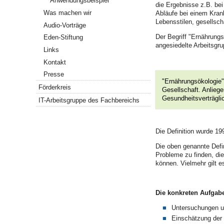
Anwendungsbeispiel
die Ergebnisse z.B. be
Was machen wir
Abläufe bei einem Krank
Lebensstilen, gesellsch
Audio-Vorträge
Der Begriff "Ernährungs
Eden-Stiftung
angesiedelte Arbeitsgru
Links
Kontakt
Presse
"Ernährungsökologie"
Förderkreis
Gesellschaft. Anlieg
Gesundheitsverträglic
IT-Arbeitsgruppe des Fachbereichs
Die Definition wurde 1
Die oben genannte Defi
Probleme zu finden, di
können. Vielmehr gilt 
Die konkreten Aufgab
Untersuchungen u
Einschätzung der