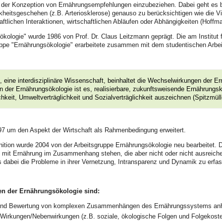
i der Konzeption von Ernährungsempfehlungen einzubeziehen. Dabei geht es 
heitsgeschehen (z.B. Arteriosklerose) genauso zu berücksichtigen wie die Vi
aftlichen Interaktionen, wirtschaftlichen Abläufen oder Abhängigkeiten (Hoffm
ökologie" wurde 1986 von Prof. Dr. Claus Leitzmann geprägt. Die am Institut
ppe "Ernährungsökologie" erarbeitete zusammen mit dem studentischen Arbeits
, eine interdisziplinäre Wissenschaft, beinhaltet die Wechselwirkungen der 
en der Ernährungsökologie ist es, realisierbare, zukunftsweisende Ernährungs
hkeit, Umweltverträglichkeit und Sozialverträglichkeit auszeichnen (Spitzmülle
997 um den Aspekt der Wirtschaft als Rahmenbedingung erweitert.
nition wurde 2004 von der Arbeitsgruppe Ernährungsökologie neu bearbeitet. 
e mit Ernährung im Zusammenhang stehen, die aber nicht oder nicht ausreich
es dabei die Probleme in ihrer Vernetzung, Intransparenz und Dynamik zu erfa
en der Ernährungsökologie sind:
nd Bewertung von komplexen Zusammenhängen des Ernährungssystems anhan
 Wirkungen/Nebenwirkungen (z.B. soziale, ökologische Folgen und Folgeko