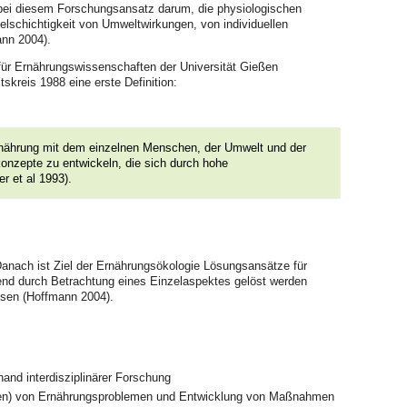
bei diesem Forschungsansatz darum, die physiologischen
elschichtigkeit von Umweltwirkungen, von individuellen
ann 2004).
 für Ernährungswissenschaften der Universität Gießen
kreis 1988 eine erste Definition:
Ernährung mit dem einzelnen Menschen, der Umwelt und der
konzepte zu entwickeln, die sich durch hohe
r et al 1993).
Danach ist Ziel der Ernährungsökologie Lösungsansätze für
end durch Betrachtung eines Einzelaspektes gelöst werden
ssen (Hoffmann 2004).
d interdisziplinärer Forschung
sten) von Ernährungsproblemen und Entwicklung von Maßnahmen