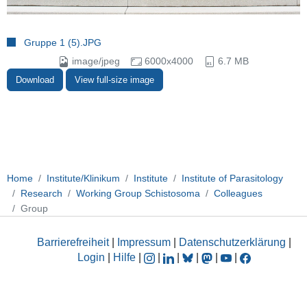
Gruppe 1 (5).JPG
image/jpeg
6000x4000
6.7 MB
Download
View full-size image
Home
Institute/Klinikum
Institute
Institute of Parasitology
Research
Working Group Schistosoma
Colleagues
Group
Barrierefreiheit
|
Impressum
|
Datenschutzerklärung
|
Login
|
Hilfe
|
|
|
|
|
|